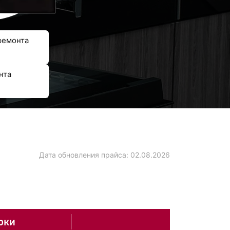
ремонта
нта
Дата обновления прайса:
02.08.2026
оки