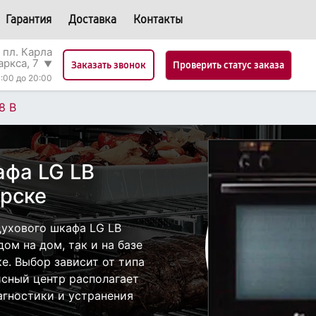
Гарантия
Доставка
Контакты
 пл. Карла
аркса, 7
▼
Проверить статус заказа
Заказать звонок
:00 до 20:00
8 B
афа LG LB
ирске
ухового шкафа LG LB
ом на дом, так и на базе
е. Выбор зависит от типа
исный центр располагает
гностики и устранения