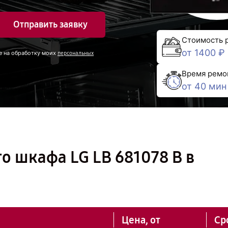
Отправить заявку
Стоимость 
от 1400 ₽
е на обработку моих
персональных
Время ремо
от 40 мин
о шкафа LG LB 681078 B в
Цена, от
Ср