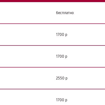
бесплатно
я
1700 р
1700 р
2550 р
1700 р