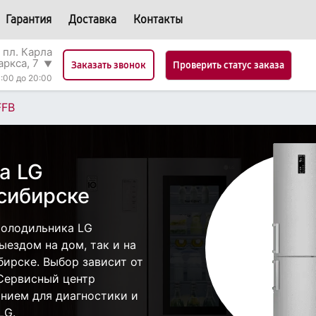
Гарантия
Доставка
Контакты
 пл. Карла
аркса, 7
▼
Проверить статус заказа
Заказать звонок
:00 до 20:00
FFB
а LG
сибирске
холодильника LG
ездом на дом, так и на
бирске. Выбор зависит от
 Сервисный центр
нием для диагностики и
LG.