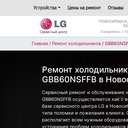
Устройства
Цены на ремонт
Отзывы
Новосибирск,
М
Ежедневно, с 10
Сервисный центр
/
/
GBB60NS
Главная
Ремонт холодильников
Ремонт холодильник
GBB60NSFFB в Ново
Сервисный ремонт и обслуживание 
GBB60NSFFB осуществляется как с вы
базе сервисного центра LG в Новоси
типа поломки и пожелания клиента.
располагает всем нужным оборудова
устранения проблем холодильников 