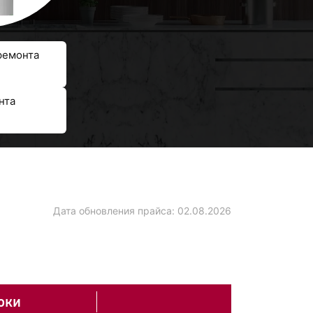
ремонта
нта
Дата обновления прайса:
02.08.2026
оки