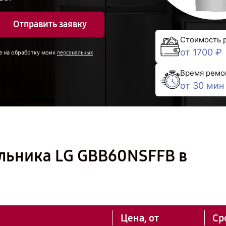
Отправить заявку
Стоимость 
от 1700 ₽
е на обработку моих
персональных
Время ремо
от 30 мин
льника LG GBB60NSFFB в
Цена, от
Ср