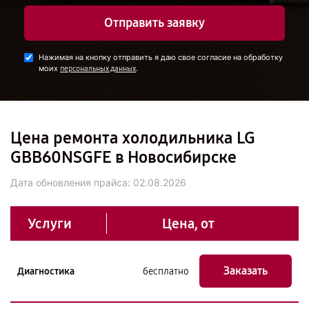
Отправить заявку
Нажимая на кнопку отправить я даю свое согласие на обработку
моих
.
персональных данных
Цена ремонта холодильника LG
GBB60NSGFE в Новосибирске
Дата обновления прайса:
02.08.2026
Услуги
Цена, от
Заказать
Диагностика
бесплатно