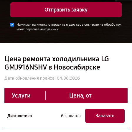
Отправить заявку
Нажимая на кнопку отправить я даю свое согласие на обработку
моих
.
персональных данных
Цена ремонта холодильника LG
GMJ916NSHV в Новосибирске
Дата обновления прайса:
04.08.2026
Услуги
Цена, от
Заказать
Диагностика
бесплатно