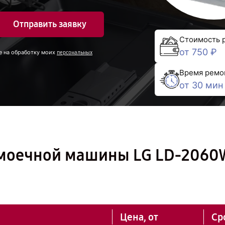
Отправить заявку
Стоимость 
от 750 ₽
е на обработку моих
персональных
Время ремо
от 30 мин
омоечной машины LG LD-206
Цена, от
Ср