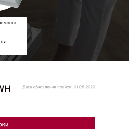
ремонта
нта
0WH
Дата обновления прайса:
01.08.2026
оки