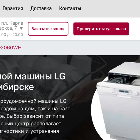
Гарантия
Доставка
Контакты
 пл. Карла
аркса, 7
▼
Проверить статус заказа
Заказать звонок
:00 до 20:00
-2060WH
ной машины LG
ибирске
посудомоечной машины LG
здом на дом, так и на базе
е. Выбор зависит от типа
исный центр располагает
гностики и устранения