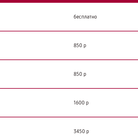
бесплатно
850 р
850 р
1600 р
3450 р