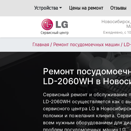
Устройства
Цены на ремонт
Отзывы
Новосибирск,
М
Ежедневно, с 10
Сервисный центр
/
/
LD
Главная
Ремонт посудомоечных машин
Ремонт посудомоеч
LD-2060WH в Новос
Сервисный ремонт и обслуживание 
LD-2060WH осуществляется как с вые
сервисного центра LG в Новосибирск
поломки и пожелания клиента. Серв
всем нужным оборудованием для диа
проблем посудомоечных машин LG.