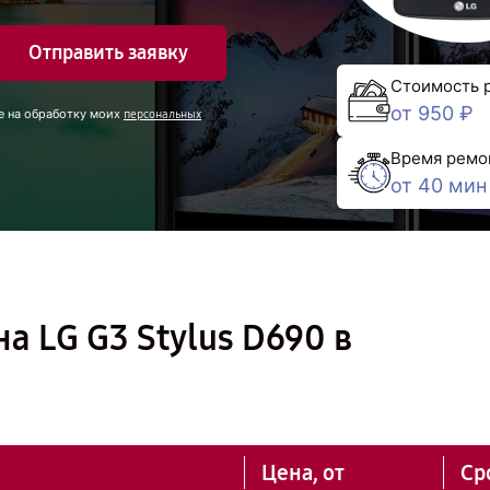
Отправить заявку
Стоимость 
от 950 ₽
е на обработку моих
персональных
Время ремо
от 40 мин
а LG G3 Stylus D690 в
Цена, от
Ср