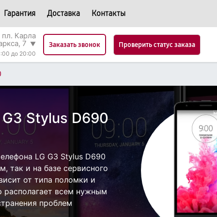
Гарантия
Доставка
Контакты
 пл. Карла
аркса, 7
▼
Проверить статус заказа
Заказать звонок
:00 до 20:00
0
 G3 Stylus D690
елефона LG G3 Stylus D690
, так и на базе сервисного
висит от типа поломки и
р располагает всем нужным
странения проблем