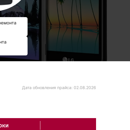
ремонта
нта
Дата обновления прайса:
02.08.2026
оки