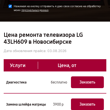
Нажимая на кнопку отправить я даю свое согласие на обработку
моих
.
персональных данных
Цена ремонта телевизора LG
43LH609 в Новосибирске
Дата обновления прайса:
03.08.2026
Услуги
Цена, от
Заказать
Диагностика
бесплатно
Заказать
Замена шлейфа матрицы
3900 р